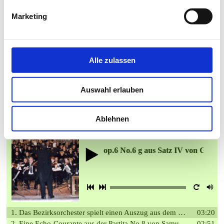
Tel. 07773/7111
Marketing
Fax
07773/7112
Alle zulassen
Hören Sie doch mal rein ...
Auswahl erlauben
und klicken Sie auf 1. bis 4. (kurze Hörproben aus der CD "Ein
Querschnitt von Live-Aufnahmen")
Ablehnen
g aus dem Concerto grosso op.6 No.6 g aus Satz IV von Georg Frie
1. Das Bezirksorchester spielt einen Auszug aus dem Concerto grosso op.6 No.6 g aus Satz IV von Georg Friedrich Händel
03:20
2. Eine Echo-Courante aus der Partita No.8 von Samuel Scheidt, vorgetragen von den Bezirksbläsern
02:51