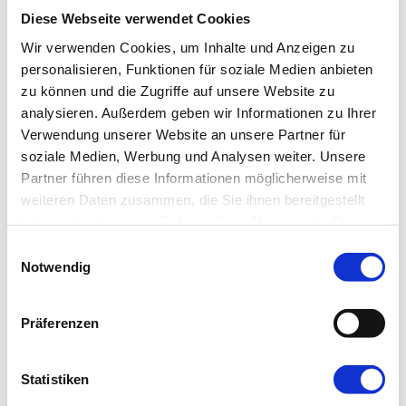
Diese Webseite verwendet Cookies
Wir verwenden Cookies, um Inhalte und Anzeigen zu
personalisieren, Funktionen für soziale Medien anbieten
zu können und die Zugriffe auf unsere Website zu
analysieren. Außerdem geben wir Informationen zu Ihrer
Verwendung unserer Website an unsere Partner für
soziale Medien, Werbung und Analysen weiter. Unsere
Partner führen diese Informationen möglicherweise mit
Sie können aber auch live mit uns musizieren: in dem
weiteren Daten zusammen, die Sie ihnen bereitgestellt
Männergesangverein Unteruhldingen in Mühlhofen und
im Kath.
haben oder die sie im Rahmen Ihrer Nutzung der Dienste
Kirchenchor Bodman.
gesammelt haben.
Einwilligungsauswahl
Notwendig
Das Bezirkskantorat Überlingen - Stockach hat eine neue
Seite! Bitte besuchen Sie nun: www.bezirkskantorei.de
Präferenzen
Für Anfragen steht Ihnen gerne zur Verfügung:
Statistiken
Helmut A.T. Hoffman
E-Mail: hoffmann.e-musik@t-online.de