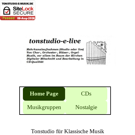
Direkt zum Seiteninhalt
Menü überspringen
Home Page
CDs
Musikgruppen
Nostalgie
▼
▼
Tonstudio für Klassische Musik