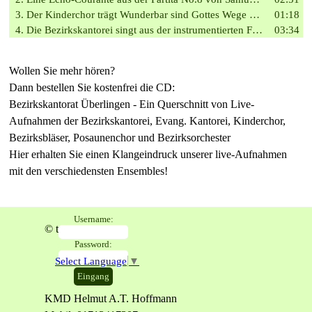
3. Der Kinderchor trägt Wunderbar sind Gottes Wege aus der David Kantate von Helmut A.T. Hoffmann vor
01:18
4. Die Bezirkskantorei singt aus der instrumentierten Fassung der Motette Warum toben die Heiden von Felix Mendelssohn Bartholdy
03:34
Wollen Sie mehr hören?
Dann bestellen Sie kostenfrei die CD:
Bezirkskantorat Überlingen - Ein Querschnitt von Live-
Aufnahmen der Bezirkskantorei, Evang. Kantorei, Kinderchor,
Bezirksbläser, Posaunenchor und Bezirksorchester
Hier erhalten Sie einen Klangeindruck unserer live-Aufnahmen
mit den verschiedensten Ensembles!
Username:
© tonstudio-e-live
Password:
Select Language
▼
KMD Helmut A.T. Hoffmann